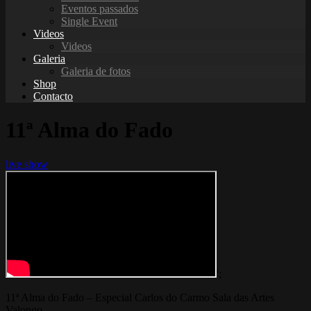
Eventos passados
Single Event
Videos
Videos
Galeria
Galeria de fotos
Shop
Contacto
11ª Alma do Fado
live show
';
11ª Alma do Fado – Especial Carlos do Carmo Sala das Artes
Valongo