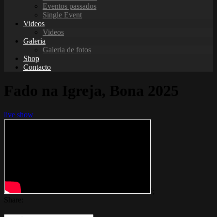
Eventos passados
Single Event
Videos
Videos
Galeria
Galeria de fotos
Shop
Contacto
Fado na Igreja, Bona 2025
live show
';
Share: