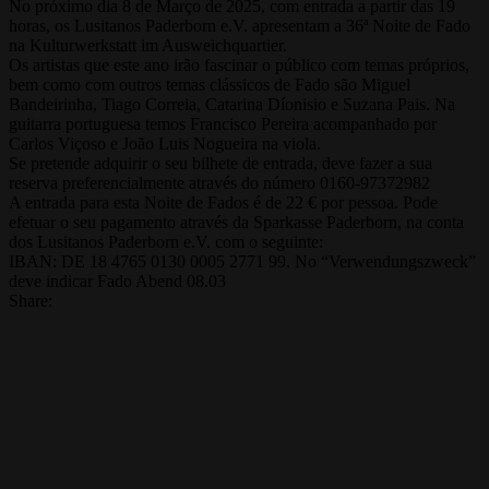
No próximo dia 8 de Março de 2025, com entrada a partir das 19
horas, os Lusitanos Paderborn e.V. apresentam a 36ª Noite de Fado
na Kulturwerkstatt im Ausweichquartier.
Os artistas que este ano irão fascinar o público com temas próprios,
bem como com outros temas clássicos de Fado são Miguel
Bandeirinha, Tiago Correia, Catarina Díonisio e Suzana Pais. Na
guitarra portuguesa temos Francisco Pereira acompanhado por
Carlos Viçoso e João Luis Nogueira na viola.
Se pretende adquirir o seu bilhete de entrada, deve fazer a sua
reserva preferencialmente através do número 0160-97372982
A entrada para esta Noite de Fados é de 22 € por pessoa. Pode
efetuar o seu pagamento através da Sparkasse Paderborn, na conta
dos Lusitanos Paderborn e.V. com o seguinte:
IBAN: DE 18 4765 0130 0005 2771 99. No “Verwendungszweck”
deve indicar Fado Abend 08.03
Share: