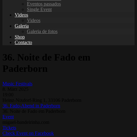
Eventos passados
Single Event
Videos
Videos
Galeria
Galeria de fotos
Shop
Contacto
36. Noite de Fado em
Paderborn
Music Festivals
8. März 2025
19:00
Heinz-Nixdorf-Ring 1, 33106 Paderborn
36. Fado-Abend in Paderborn
36. Noite de Fado em Paderborn
Event
miguel-bandeirinha.com
Tickets
Check Event on Facebook