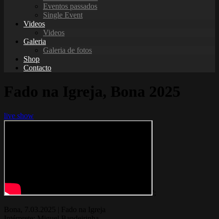
Eventos passados
Single Event
Videos
Videos
Galeria
Galeria de fotos
Shop
Contacto
Fado na Igreja, Bona 2025
live show
';
Bona, 7.03.2025 | Fado na Igreja
Intérprete: Miguel Bandeirinha