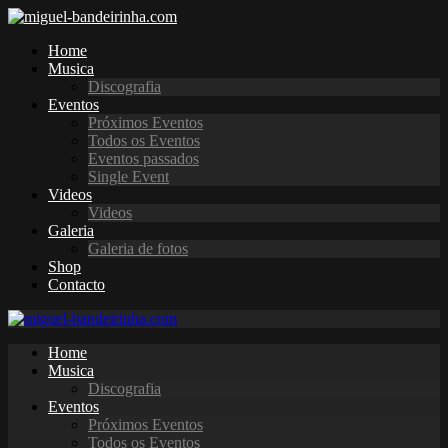
Home
Musica
Discografia
Eventos
Próximos Eventos
Todos os Eventos
Eventos passados
Single Event
Videos
Videos
Galeria
Galeria de fotos
Shop
Contacto
Home
Musica
Discografia
Eventos
Próximos Eventos
Todos os Eventos