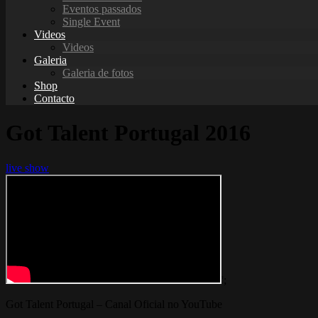
Eventos passados
Single Event
Videos
Videos
Galeria
Galeria de fotos
Shop
Contacto
Got Talent Portugal 2016
live show
';
Got Talent Portugal – Canal Oficial no YouTube