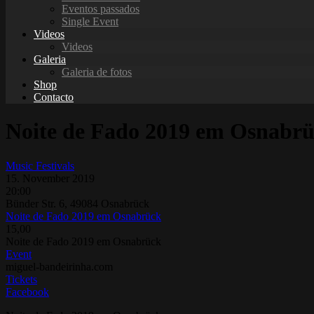
Eventos passados
Single Event
Videos
Videos
Galeria
Galeria de fotos
Shop
Contacto
Noite de Fado 2019 em Osnabr
Music Festivals
15. November 2019
20:00
Bünder Str. 6, 49084 Osnabrück
Noite de Fado 2019 em Osnabrück
15,00
Noite de Fado 2019 em Osnabrück
Event
miguel-bandeirinha.com
Tickets
Facebook