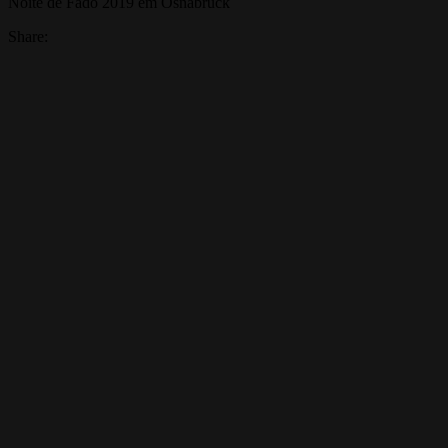
Noite de Fado 2019 em Osnabrück
Share: